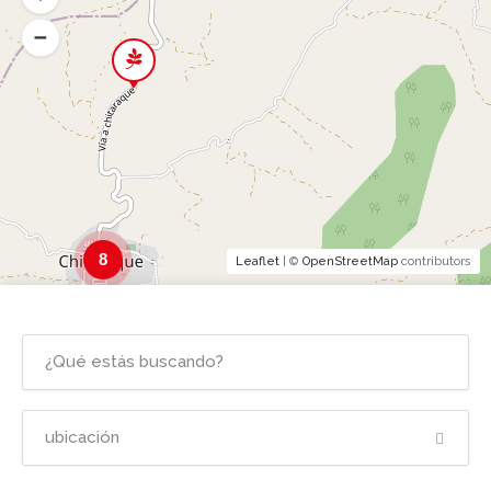
8
Leaflet
| ©
OpenStreetMap
contributors